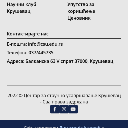
Научни клуб
Упутство за
Крушевац
коришћење
Ценовник
Контактирајте нас
Е-пошта: info@csu.edu.rs
Телефон: 037/445735
Адреса: Балканска 63 V спрат 37000, Крушевац
2022 © Центар за стручно усавршавање Крушевац
- Сва права задржана
Сајт направили
Димитрије Југовић
и