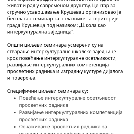
живот и рад у савременом друштву, Центар за
стручно усавршавање Крушевац организовао је
бесплатан семинар за полазнике са територије
града Крушевца под називом: „Школа као
интеркултурална заједница“.
Општи циљеви семинара усмерени су на
стварање интеркултуралне школске заједнице
кроз повећање интеркултуралне осетљивости,
развијање интеркултуралних компетенција
просветних радника и изградњу културе дијалога
и поверења.
Специфични циљеви семинара су:
Повећање интеркултуралне осетљивост
просветних радника
Развијање интеркултуралних компетенција
просветних радника
Оснаживање просветних радника за
изградњу културе дијалога и поверења