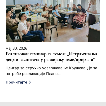
мај 30, 2026
Реализован семинар са темом „Истраживања
деце и васпитача у развијању теме/пројекта“
Центар за стручно усавршавање Крушевац је за
потребе реализације Плано...
Прочитајте