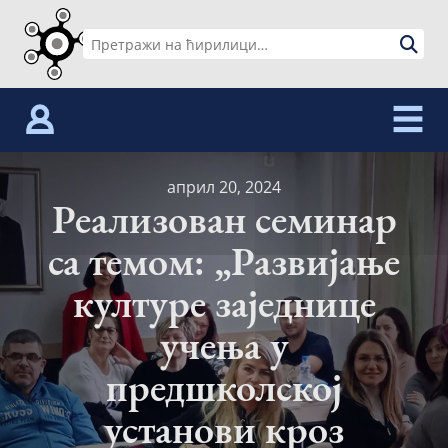
Skip
to
Претрага
content
за:
април 20, 2024
Реализован семинар
са темом: „Развијање
културе заједнице
учења у
предшколској
установи кроз