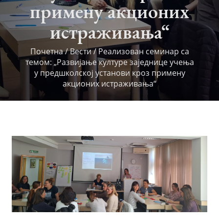
примену акционих
истраживања“
Почетна
/
Вести
/
Реализован семинар са
темом: „Развијање културе заједнице учења
у предшколској установи кроз примену
акционих истраживања“