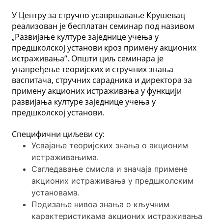
У Центру за стручно усавршавање Крушевац
реализован је бесплатан семинар под називом
„Развијање културе заједнице учења у
предшколској установи кроз примену акционих
истраживања“. Општи циљ семинара је
унапређење теоријских и стручних знања
васпитача, стручних сарадника и директора за
примену акционих истраживања у функцији
развијања културе заједнице учења у
предшколској установи.
Специфични циљеви су:
Усвајање теоријских знања о акционим
истраживањима.
Сагледавање смисла и значаја примене
акционих истраживања у предшколским
установама.
Подизање нивоа знања о кључним
карактеристикама акционих истраживања