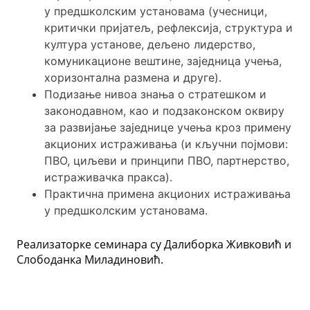
у предшколским установама (учесници,
критички пријатељ, рефлексија, структура и
култура установе, дељено лидерство,
комуникационе вештине, заједница учења,
хоризонтална размена и друге).
Подизање нивоа знања о стратешком и
законодавном, као и подзаконском оквиру
за развијање заједнице учења кроз примену
акционих истраживања (и кључни појмови:
ПВО, циљеви и принципи ПВО, партнерство,
истраживачка пракса).
Практична примена акционих истраживања
у предшколским установама.
Реализаторке семинара су Далиборка Живковић и
Слободанка Миладиновић.