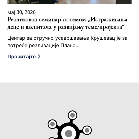
мај 30, 2026
Реализован семинар са темом „Истраживања
деце и васпитача у развијању теме/пројекта“
Центар за стручно усавршавање Крушевац је за
потребе реализације Плано...
Прочитајте