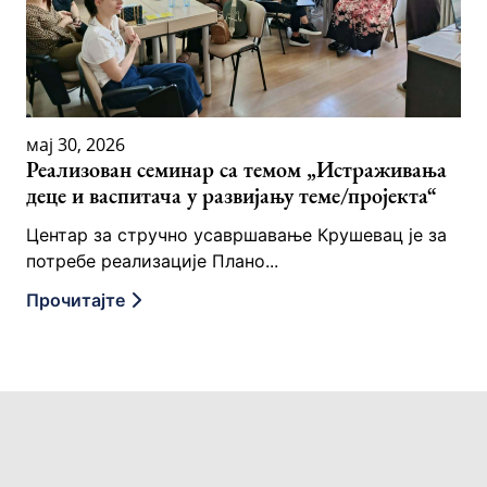
мај 30, 2026
Реализован семинар са темом „Истраживања
деце и васпитача у развијању теме/пројекта“
Центар за стручно усавршавање Крушевац је за
потребе реализације Плано...
Прочитајте