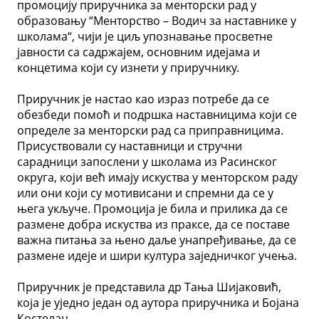
промоцију приручника за менторски рад у
образовању “Менторство – Водич за наставнике у
школама“, чији је циљ упознавање просветне
јавности са садржајем, основним идејама и
концетима који су изнети у приручнику.
Приручник је настао као израз потребе да се
обезбеди помоћ и подршка наставницима који се
определе за менторски рад са приправницима.
Присуствовали су наставници и стручни
сарадници запослени у школама из Расинског
округа, који већ имају искуства у менторском раду
или они који су мотивисани и спремни да се у
њега укључе. Промоција је била и прилика да се
размене добра искуства из праксе, да се поставе
важна питања за њено даље унапређивање, да се
размене идеје и шири култура заједничког учења.
Приручник је представила др Тања Шијаковић,
која је уједно један од аутора приручника и Бојана
Костелац.