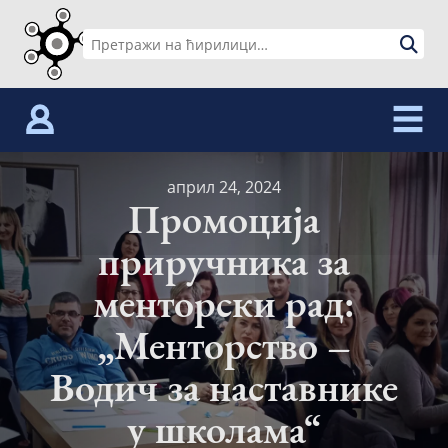
Skip
to
Претрага
content
за:
април 24, 2024
Промоција
приручника за
менторски рад:
„Менторство –
Водич за наставнике
у школамa“