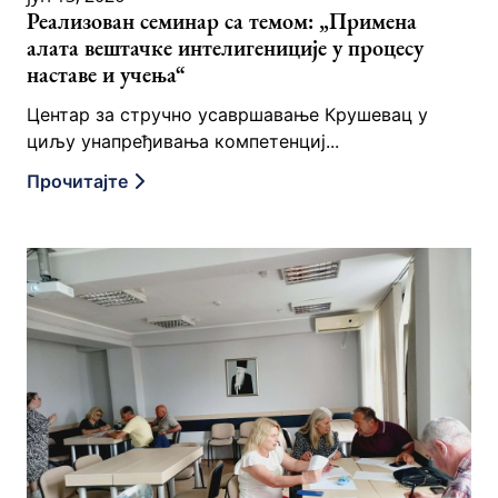
Реализован семинар са темом: „Примена
алата вештачке интелигениције у процесу
наставе и учења“
Центар за стручно усавршавање Крушевац у
циљу унапређивања компетенциј...
Прочитајте