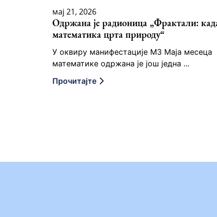
мај 21, 2026
Одржана је радионица „Фрактали: кад
математика црта природу“
У оквиру манифестације М3 Маја месеца
математике одржана је још једна ...
Прочитајте