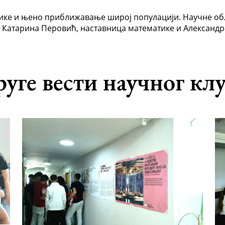
ике и њено приближавање широј популацији. Научне обл
су: Катарина Перовић, наставница математике и Алексан
уге вести научног кл