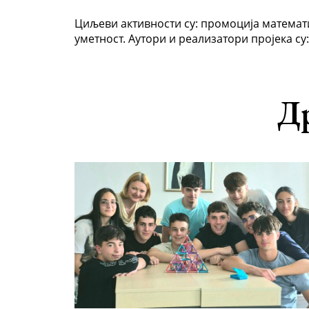
Циљеви активности су: промоција математ
уметност. Аутори и реализатори пројека 
Др