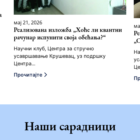
а
мај 21, 2026
ма
Реализована изложба „Хоће ли квантни
Ре
рачунар испунити своја обећања?“
„С
Научни клуб, Центра за стручно
На
усавршавање Крушевац, уз подршку
ус
Центра...
Це
Прочитајте
Пр
Наши сарадници