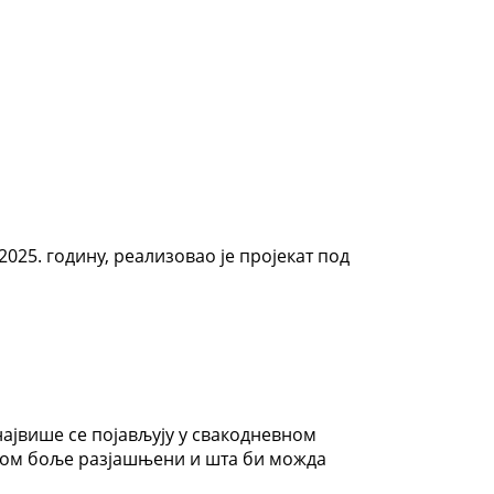
25. годину, реализовао је пројекат под
највише се појављују у свакодневном
лмом боље разјашњени и шта би можда