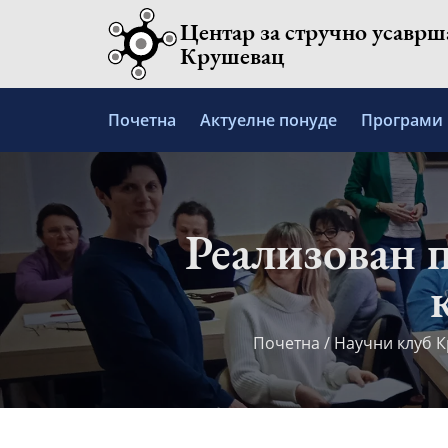
Skip
Центар за стручно усавр
to
Крушевац
content
Почетна
Актуелне понуде
Програми
Реализован 
Почетна
/
Научни клуб 