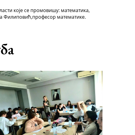
асти које се промовишу: математика,
дра Филиповић,професор математике.
уба