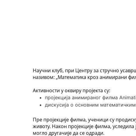
Научни клуб, при Центру за стручно усавр
називом: „Математика кроз анимирани фил
Активности у оквиру пројектa су:
пројекција анимираног филма Animat
дискусија о основним математичким
Пре пројекције филма, ученици су продиск
животу. Након пројекције филма, уследила
могло другачије да се одради.