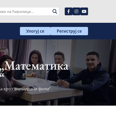
ага
Улогуј се
Региструј се
 „Математика
“
ка кроз анимирани филм“