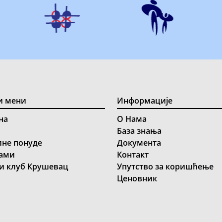
и мени
Информације
на
О Нама
База знања
лне понуде
Документа
ами
Контакт
и клуб Крушевац
Упутство за коришћење
Ценовник