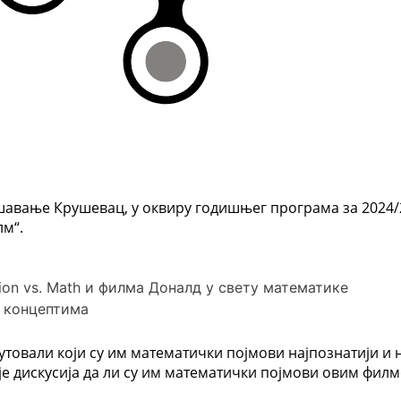
шавање Крушевац, у оквиру годишњег програма за 2024/20
м“.
ion vs. Math и филма Доналд у свету математике
 концептима
утовали који су им математички појмови најпознатији и 
 је дискусија да ли су им математички појмови овим фи