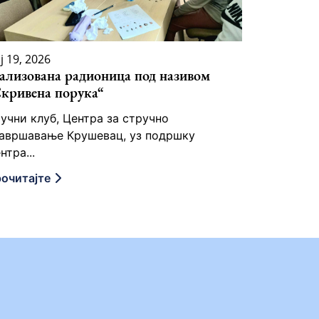
ј 19, 2026
ализована радионица под називом
кривена порука“
учни клуб, Центра за стручно
авршавање Крушевац, уз подршку
нтра...
очитајте