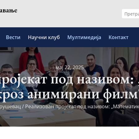
шавање
Претр
за:
Вести
Научни клуб
Мултимедија
Контакт
мај 22, 2025
пројекат под називом:
кроз анимирани филм
Крушевац
/
Реализован пројекат под називом: „Математи