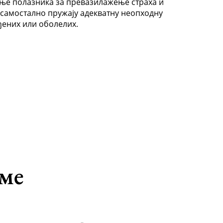
е полазника за превазилажење страха и
самостално пружају адекватну неопходну
ђених или оболелих.
аме