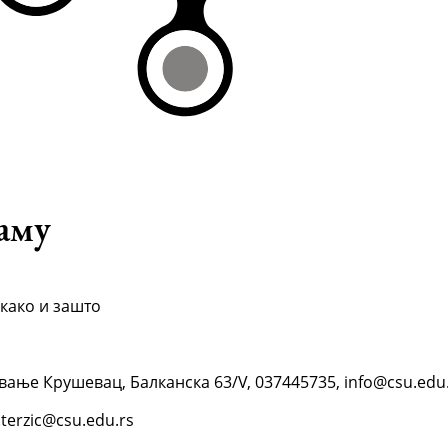
аму
 како и зашто
вање Крушевац, Балканска 63/V, 037445735, info@csu.edu
terzic@csu.edu.rs