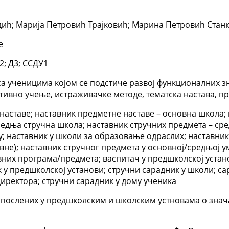
дић; Марија Петровић Трајковић; Марина Петровић Стан
е
У2; Д3; ССДУ1
са ученицима којом се подстиче развој функционалних з
тивно учење, истраживачке методе, тематска настава, пр
наставе; наставник предметне наставе – основна школа; 
едња стручна школа; наставник стручних предмета – сре
у; наставник у школи за образовање одраслих; наставни
вне); наставник стручног предмета у основној/средњој у
вних програма/предмета; васпитач у предшколској устано
к у предшколској установи; стручни сарадник у школи; с
иректора; стручни сарадник у дому ученика
запослених у предшколским и школским устновама о зна