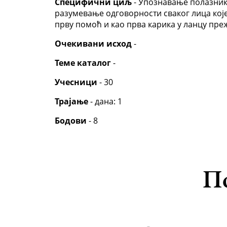
Специфични циљ
- Упознавање полазник
разумевање одговорности сваког лица кој
прву помоћ и као прва карика у ланцу пр
Очекивани исход
-
Теме каталог
-
Учесници
- 30
Трајање
- дана: 1
Бодови
- 8
По