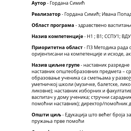
Аутор
- Гордана Симић
Реализатор
- Гордана Симић; Ивана Попа
Област програма
- здравствено васпитањ
Назив компетенције
- Н1 ; В1; ССПУ1; ВД
Приоритетна област
- П3 Методика рада 
оријентисани на компетенције и исходе, ак
Назив циљне групе
- наставник разредне 
наставник општеобразовних предмета – ср
образовање ученика са сметњама у развој
уметничкој школи (музичке, балетске, лико
ликовне); наставник изборних и факултати
васпитач у дому ученика; стручни сарадни
помоћни наставник); директор/помоћник д
Општи циљ
- Едукација што већег броја 
пружања прве помоћи