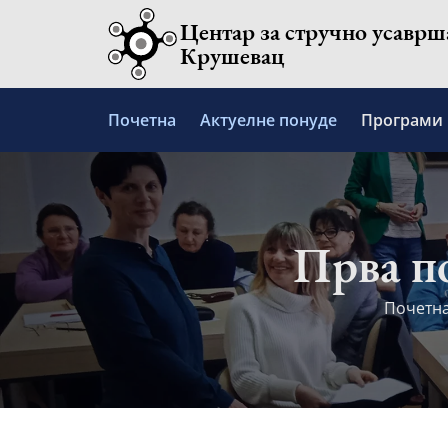
Skip
Центар за стручно усавр
to
Крушевац
content
Почетна
Актуелне понуде
Програми
Прва по
Почетн