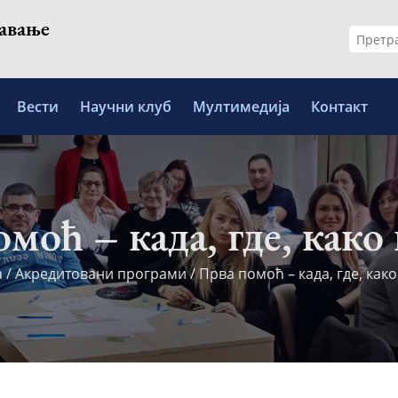
шавање
Претр
за:
Вести
Научни клуб
Мултимедија
Контакт
моћ – када, где, како
а
/
Акредитовани програми
/
Прва помоћ – када, где, как