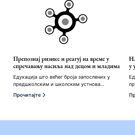
Препознај ризике и реагуј на време у
НЛ
спречавању насиља над децом и младима
у 
Едукација што већег броја запослених у
Ед
предшколским и школским устнова...
пр
Прочитајте
Пр