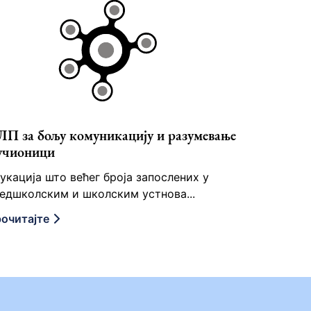
П за бољу комуникацију и разумевање
учионици
укација што већег броја запослених у
едшколским и школским устнова...
очитајте