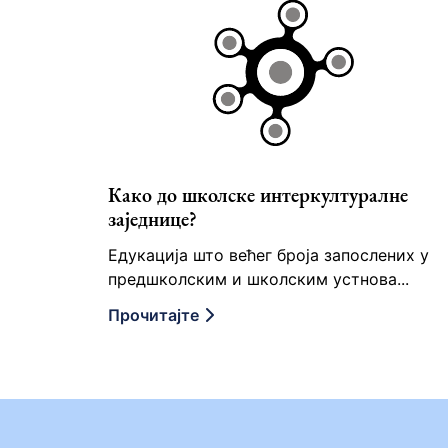
Како до школске интеркултуралне
заједнице?
Едукација што већег броја запослених у
предшколским и школским устнова...
Прочитајте